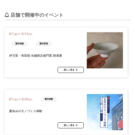
店舗で開催中のイベント
8
/
7
8
/
13
〜
(金)
(木)
製作体験
製作実演
伊万里・有田焼 矢鋪與左衛門窯 師弟展
詳しく見る
8
/
7
8
/
20
〜
製作体験
(金)
(木)
夏休みのモノづくり体験
詳しく見る