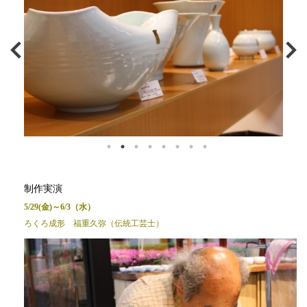
制作実演
5/29(金)～6/3（水）
ろくろ成形 福重久弥（伝統工芸士）