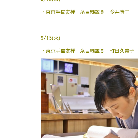
・東京手描友禅 糸目糊置き 今井晴子
9/15(火)
・東京手描友禅 糸目糊置き 町田久美子