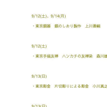
9/12(土)、9/14(月)
・東京銀器 銀のしおり製作 上川善嗣
9/12(土)
・東京手描友禅 ハンカチの友禅染 森川
9/13(日)
・東京彫金 片切彫りによる彫金 小川真
9/13(日)