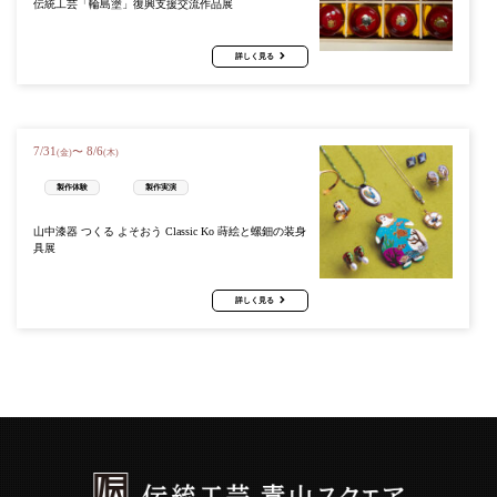
伝統工芸「輪島塗」復興支援交流作品展
詳しく見る
7
/
31
8
/
6
〜
(金)
(木)
製作体験
製作実演
山中漆器 つくる よそおう Classic Ko 蒔絵と螺鈿の装身
具展
詳しく見る