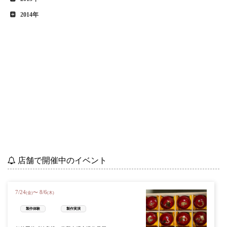
2014年
店舗で開催中のイベント
7
/
24
8
/
6
〜
(金)
(木)
製作体験
製作実演