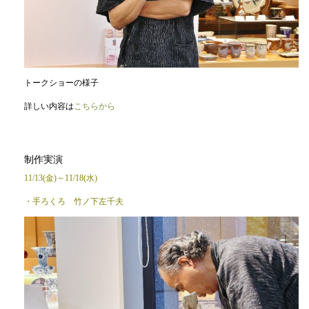
トークショーの様子
詳しい内容は
こちらから
制作実演
11/13(金)～11/18(水)
・手ろくろ 竹ノ下左千夫