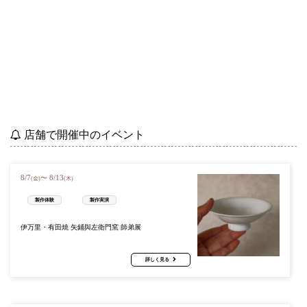
店舗で開催中のイベント
8
/
7
8
/
13
〜
(金)
(木)
製作体験
製作実演
伊万里・有田焼 矢鋪與左衛門窯 師弟展
詳しく見る