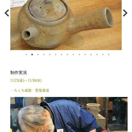
制作実演
11/25(金)～11/30(水)
・ろくろ成形 菅形基道