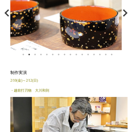
制作実演
2/10(金)～2/12(日)
・越前打刃物 大川和則