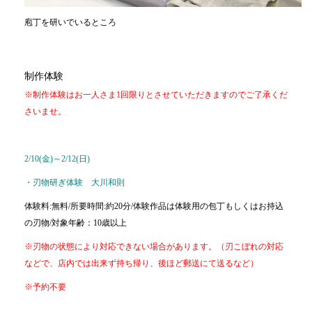
庖丁を研いでいるところ
制作体験
※制作体験はお一人さま1回限りとさせていただきますのでご了承くだ
さいませ。
2/10(金)～2/12(日)
・刃物研ぎ体験 大川和則
体験料:無料/所要時間:約20分/体験作品は体験用の包丁もしくはお持込
の刃物/対象年齢：10歳以上
※刃物の状態により対応できない場合があります。（刃こぼれの対応
などで、店内では出来ず持ち帰り、後ほど郵送にて送るなど）
※予約不要