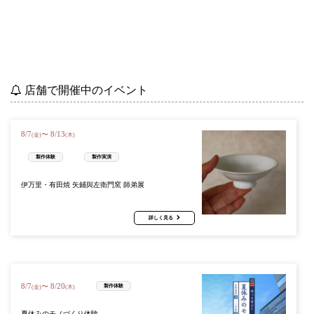
店舗で開催中のイベント
8
/
7
8
/
13
〜
(金)
(木)
製作体験
製作実演
伊万里・有田焼 矢鋪與左衛門窯 師弟展
詳しく見る
8
/
7
8
/
20
〜
製作体験
(金)
(木)
夏休みのモノづくり体験