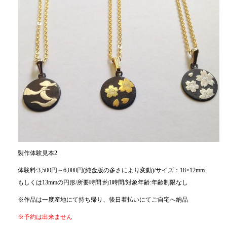
製作体験見本2
体験料:3,500円～6,000円(純金版の多さにより変動)/サイズ：18×12mm
もしくは13mmの円形/所要時間:約1時間/対象年齢:年齢制限なし
※作品は一度産地にて持ち帰り、後日着払いにてご自宅へ納品
※予約は出来ません