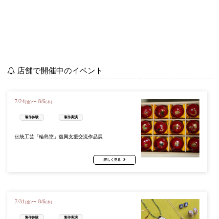
店舗で開催中のイベント
7
/
24
8
/
6
〜
(金)
(木)
製作体験
製作実演
伝統工芸「輪島塗」復興支援交流作品展
詳しく見る
7
/
31
8
/
6
〜
(金)
(木)
製作体験
製作実演