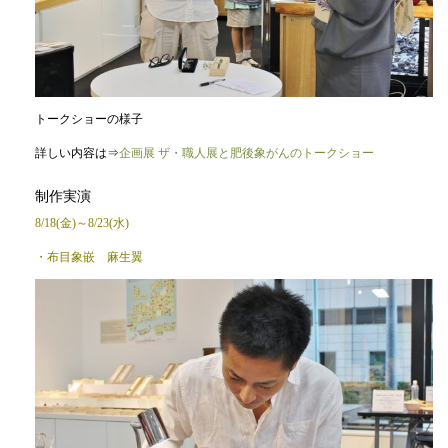
トークショーの様子
詳しい内容は⇒
企画展 ザ・職人展と肥後象がんのトークショー
制作実演
8/18(金)～8/23(水)
・布目象嵌 麻生翼