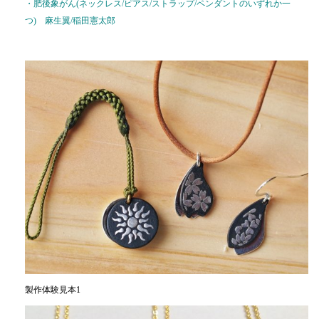
・肥後象がん(ネックレス/ピアス/ストラップ/ペンダントのいずれか一
つ) 麻生翼/稲田憲太郎
製作体験見本1