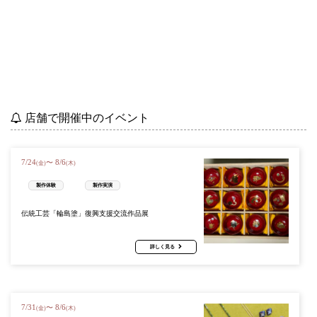
店舗で開催中のイベント
7
/
24
8
/
6
〜
(金)
(木)
製作体験
製作実演
伝統工芸「輪島塗」復興支援交流作品展
詳しく見る
7
/
31
8
/
6
〜
(金)
(木)