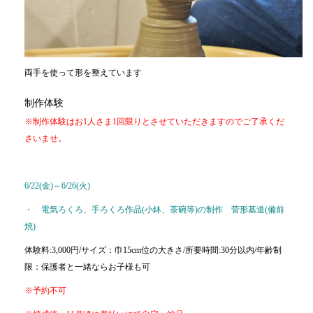
両手を使って形を整えています
制作体験
※制作体験はお1人さま1回限りとさせていただきますのでご了承くだ
さいませ。
6/22(金)～6/26(火)
・ 電気ろくろ、手ろくろ作品(小鉢、茶碗等)の制作 菅形基道(備前
焼)
体験料:3,000円/サイズ：巾15cm位の大きさ/所要時間:30分以内/年齢制
限：保護者と一緒ならお子様も可
※予約不可