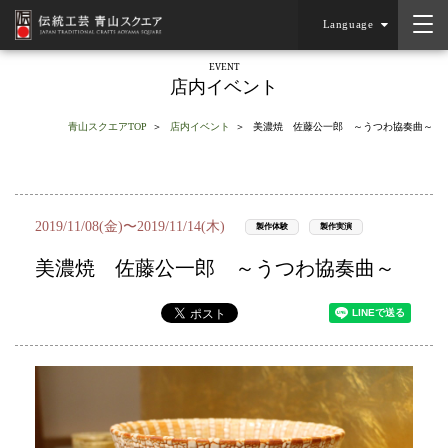
Language
EVENT
店内イベント
青山スクエアTOP
店内イベント
美濃焼 佐藤公一郎 ～うつわ協奏曲～
2019/11/08(金)〜2019/11/14(木)
製作体験
製作実演
美濃焼 佐藤公一郎 ～うつわ協奏曲～