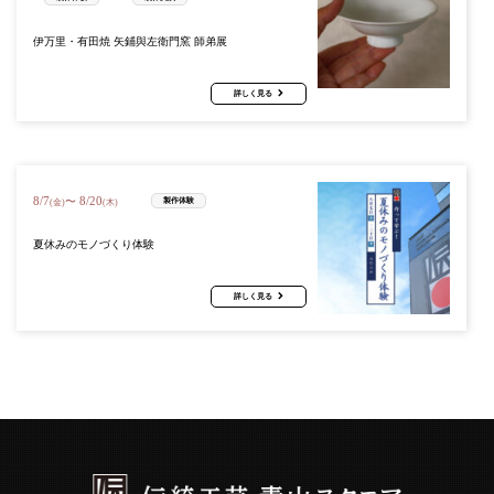
伊万里・有田焼 矢鋪與左衛門窯 師弟展
詳しく見る
8
/
7
8
/
20
〜
製作体験
(金)
(木)
夏休みのモノづくり体験
詳しく見る