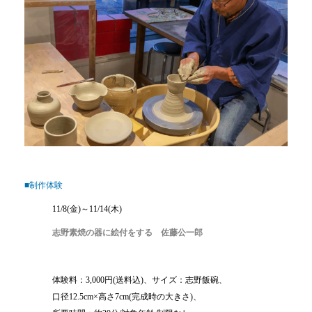
■制作体験
11/8(金)～11/14(木)
志野素焼の器に絵付をする 佐藤公一郎
体験料：3,000円(送料込)、サイズ：志野飯碗、
口径12.5cm×高さ7cm(完成時の大きさ)、