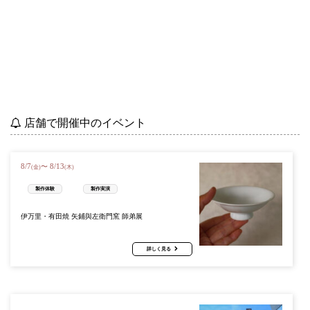
店舗で開催中のイベント
8
/
7
8
/
13
〜
(金)
(木)
製作体験
製作実演
伊万里・有田焼 矢鋪與左衛門窯 師弟展
詳しく見る