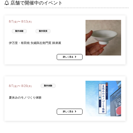
店舗で開催中のイベント
8
/
7
8
/
13
〜
(金)
(木)
製作体験
製作実演
伊万里・有田焼 矢鋪與左衛門窯 師弟展
詳しく見る
8
/
7
8
/
20
〜
製作体験
(金)
(木)
夏休みのモノづくり体験
詳しく見る