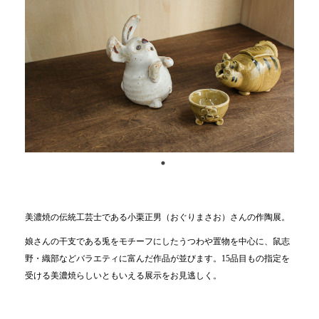
美濃焼の伝統工芸士である小栗正男（おぐりまさお）さんの作陶展。
娘さんの干支である兎をモチーフにしたうつわや置物を中心に、鼠志
野・織部などバラエティに富んだ作品が並びます。15品目もの指定を
受ける美濃焼らしいともいえる展示をお見逃しく。