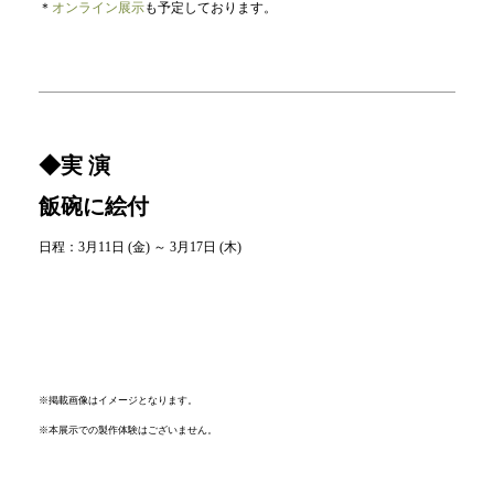
＊
オンライン展示
も予定しております。
◆実 演
飯碗に絵付
日程：3月11日 (金) ～ 3月17日 (木)
※掲載画像はイメージとなります。
※本展示での製作体験はございません。