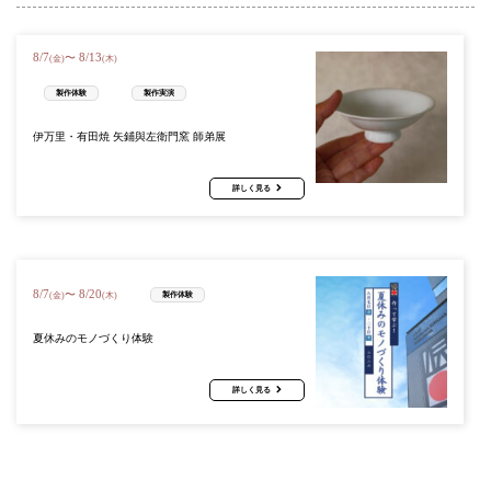
8
/
7
8
/
13
〜
(金)
(木)
製作体験
製作実演
伊万里・有田焼 矢鋪與左衛門窯 師弟展
詳しく見る
8
/
7
8
/
20
〜
製作体験
(金)
(木)
夏休みのモノづくり体験
詳しく見る