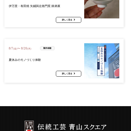
伊万里・有田焼 矢鋪與左衛門窯 師弟展
詳しく見る
8
/
7
8
/
20
〜
製作体験
(金)
(木)
夏休みのモノづくり体験
詳しく見る