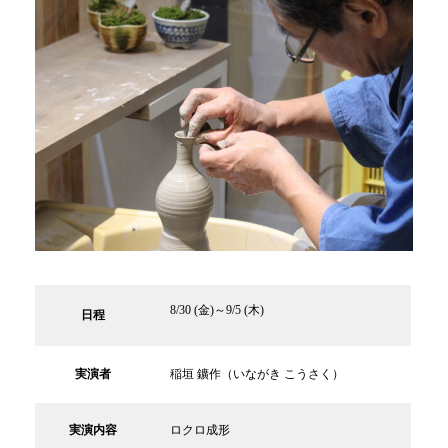
8/30 (金)～9/5 (木)
日程
実演者
稲垣 鑛作（いながき こうさく）
実演内容
ロクロ成形