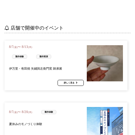
店舗で開催中のイベント
8
/
7
8
/
13
〜
(金)
(木)
製作体験
製作実演
伊万里・有田焼 矢鋪與左衛門窯 師弟展
詳しく見る
8
/
7
8
/
20
〜
製作体験
(金)
(木)
夏休みのモノづくり体験