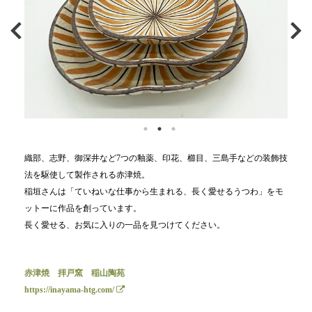
織部、志野、御深井など7つの釉薬、印花、櫛目、三島手などの装飾技
法を駆使して製作される赤津焼。
稲垣さんは「ていねいな仕事から生まれる、長く愛せるうつわ」をモ
ットーに作品を創っています。
長く愛せる、お気に入りの一品を見つけてください。
赤津焼 拝戸窯 稲山陶苑
https://inayama-htg.com/