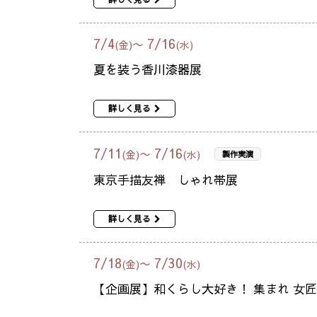
7
/
4
7
/
16
〜
(金)
(水)
夏を装う香川漆器展
詳しく見る
7
/
11
7
/
16
〜
(金)
(水)
製作実演
東京手描友禅 しゃれ帯展
詳しく見る
7
/
18
7
/
30
〜
(金)
(水)
【企画展】和くらし大好き！ 集まれ 女