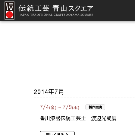
2014年7月
7
/
4
7
/
9
〜
(金)
(水)
製作実演
香川漆器伝統工芸士 渡辺光朗展
詳しく見る