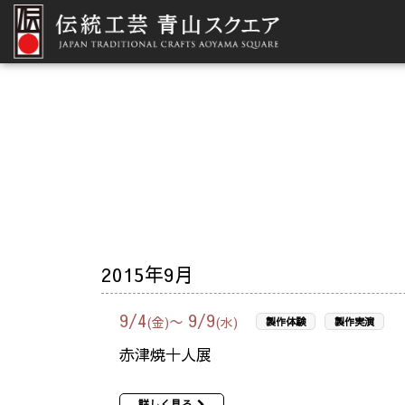
2015年9月
9
/
4
9
/
9
〜
(金)
(水)
製作体験
製作実演
赤津焼十人展
詳しく見る