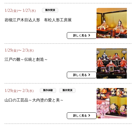
1
/
22
1
/
27
〜
製作実演
(金)
(水)
岩槻江戸木目込人形 有松人形工房展
詳しく見る
1
/
29
2
/
3
〜
(金)
(水)
江戸の雛～伝統と創造～
詳しく見る
1
/
29
2
/
3
〜
製作体験
製作実演
(金)
(水)
山口の工芸品～大内塗の愛と美～
詳しく見る