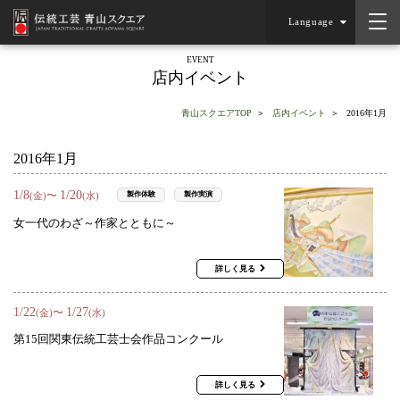
Language
EVENT
店内イベント
青山スクエアTOP
店内イベント
2016年1月
2016年1月
1
/
8
1
/
20
〜
製作体験
製作実演
(金)
(水)
女一代のわざ～作家とともに～
詳しく見る
1
/
22
1
/
27
〜
(金)
(水)
第15回関東伝統工芸士会作品コンクール
詳しく見る