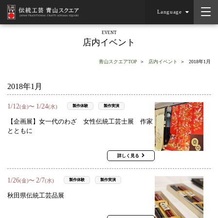
Language
EVENT
店内イベント
青山スクエアTOP
店内イベント
2018年1月
2018年1月
1
/
12
1
/
24
〜
製作体験
製作実演
(金)
(水)
【企画展】女一代のわざ 女性伝統工芸士展 作家
とともに
詳しく見る
1
/
26
2
/
7
〜
製作体験
製作実演
(金)
(水)
秋田県伝統工芸品展