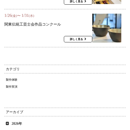
詳しく見る
1
/
26
1
/
31
〜
(金)
(水)
関東伝統工芸士会作品コンクール
詳しく見る
カテゴリ
製作体験
製作実演
アーカイブ
2026年