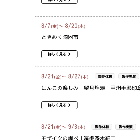
8
/
7
8
/
20
〜
(金)
(木)
ときめく陶器市
詳しく見る
8
/
21
8
/
27
〜
(金)
(木)
製作体験
製作実演
はんこの楽しみ 望月煌雅 甲州手彫印
詳しく見る
8
/
21
9
/
3
〜
(金)
(木)
製作体験
製作実演
モザイクの調べ「箱根寄木細工」