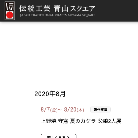
2020年8月
8
/
7
8
/
20
〜
(金)
(木)
製作実演
上野焼 守窯 夏のカケラ 父娘2人展
詳しく見る