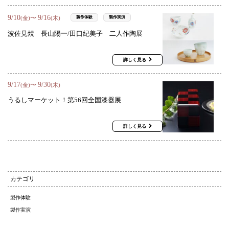
9
/
10
9
/
16
〜
製作体験
製作実演
(金)
(木)
波佐見焼 長山陽一/田口紀美子 二人作陶展
詳しく見る
9
/
17
9
/
30
〜
(金)
(木)
うるしマーケット！第56回全国漆器展
詳しく見る
カテゴリ
製作体験
製作実演