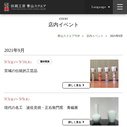
Language
EVENT
店内イベント
青山スクエアTOP
店内イベント
2021年9月
2021年9月
9
/
3
9
/
16
〜
製作実演
(金)
(木)
宮城の伝統的工芸品
詳しく見る
9
/
3
9
/
9
〜
(金)
(木)
現代の名工 波佐見焼・正右衛門窯 青磁展
詳しく見る