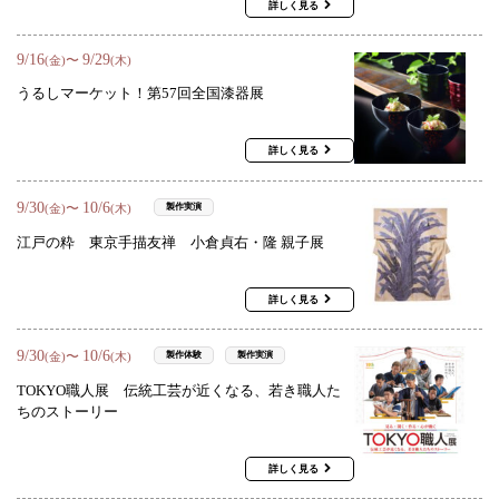
詳しく見る
9
/
16
9
/
29
〜
(金)
(木)
うるしマーケット！第57回全国漆器展
詳しく見る
9
/
30
10
/
6
〜
製作実演
(金)
(木)
江戸の粋 東京手描友禅 小倉貞右・隆 親子展
詳しく見る
9
/
30
10
/
6
〜
製作体験
製作実演
(金)
(木)
TOKYO職人展 伝統工芸が近くなる、若き職人た
ちのストーリー
詳しく見る