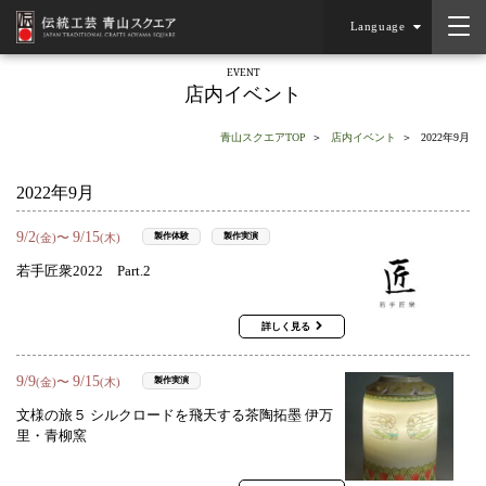
Language
EVENT
店内イベント
青山スクエアTOP
店内イベント
2022年9月
2022年9月
9
/
2
9
/
15
〜
製作体験
製作実演
(金)
(木)
若手匠衆2022 Part.2
詳しく見る
9
/
9
9
/
15
〜
製作実演
(金)
(木)
文様の旅５ シルクロードを飛天する茶陶拓墨 伊万
里・青柳窯