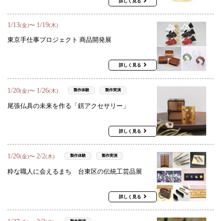
詳しく見る
1
/
13
1
/
19
〜
(金)
(木)
東京手仕事プロジェクト 商品開発展
詳しく見る
1
/
20
1
/
26
〜
製作体験
製作実演
(金)
(木)
尾張仏具の未来を作る「錺アクセサリー」
詳しく見る
1
/
20
2
/
2
〜
製作体験
製作実演
(金)
(木)
粋な職人に会えるまち 台東区の伝統工芸品展
詳しく見る