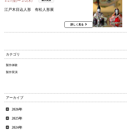
1
/
27
2
/
2
〜
製作実演
(金)
(木)
江戸木目込人形 有松人形展
詳しく見る
カテゴリ
製作体験
製作実演
アーカイブ
2026年
2025年
2024年