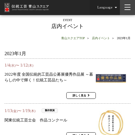
Language
EVENT
店内イベント
青山スクエアTOP
店内イベント
2023年1月
2023年1月
1
/
4
1
/
12
〜
(水)
(木)
2022年度 全国伝統的工芸品公募展優秀作品展 ～暮
らしの中で輝く！伝統工芸品たち～
詳しく見る
1
/
13
1
/
19
〜
製作実演
(金)
(木)
関東伝統工芸士会 作品コンクール