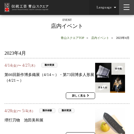
Language
EVENT
店内イベント
青山スクエアTOP
店内イベント
2023年4月
2023年4月
4
/
14
4
/
27
〜
製作実演
(金)
(木)
第66回新作博多織展（4/14～）・第73回博多人形展
（4/21～）
詳しく見る
4
/
28
5
/
4
〜
製作体験
製作実演
(金)
(木)
堺打刃物 池田美和展