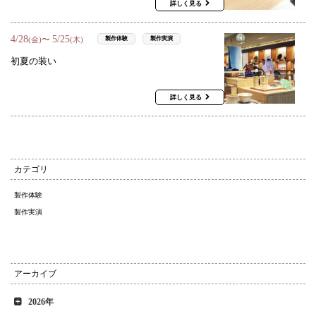
詳しく見る
4
/
28
5
/
25
〜
製作体験
製作実演
(金)
(木)
初夏の装い
詳しく見る
カテゴリ
製作体験
製作実演
アーカイブ
2026年