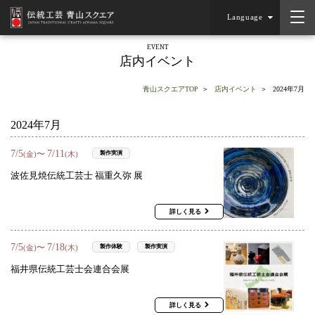
Language
EVENT
店内イベント
青山スクエアTOP
店内イベント
2024年7月
2024年7月
7
/
5
7
/
11
〜
製作実演
(金)
(木)
波佐見焼伝統工芸士 福重久弥 展
詳しく見る
7
/
5
7
/
18
〜
製作体験
製作実演
(金)
(木)
福井県伝統工芸士会連合会展
詳しく見る