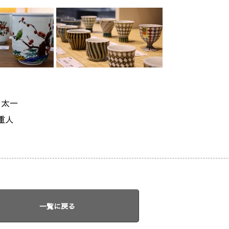
 太一
 重人
一覧に戻る