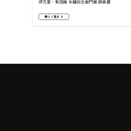
伊万里・有田焼 矢鋪與左衛門窯 師弟展
詳しく見る