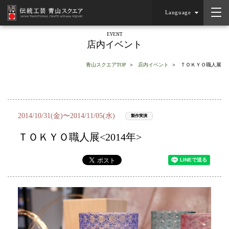
Language
EVENT
店内イベント
青山スクエアTOP
店内イベント
ＴＯＫＹＯ職人展
2014/10/31(金)〜2014/11/05(水)
製作実演
ＴＯＫＹＯ職人展<2014年>