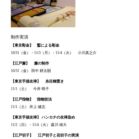
制作実演
【東京彫金】 鏨による彫金
10/31（金）・11/3（月）・11/4（火） 小川真之介
【江戸簾】 簾の制作
10/31（金） 田中 耕太朗
【東京手描友禅】 糸目糊置き
11/1（土） 今井 晴子
【江戸指物】 指物技法
11/1（土） 井上 健志
【東京手描友禅】 ハンカチの友禅染め
11/2（日）・11/4（火） 森川 雄大
【江戸切子】 江戸切子と花切子の実演