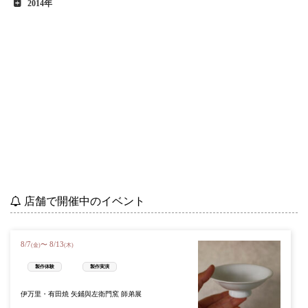
2014年
店舗で開催中のイベント
8
/
7
8
/
13
〜
(金)
(木)
製作体験
製作実演
伊万里・有田焼 矢鋪與左衛門窯 師弟展