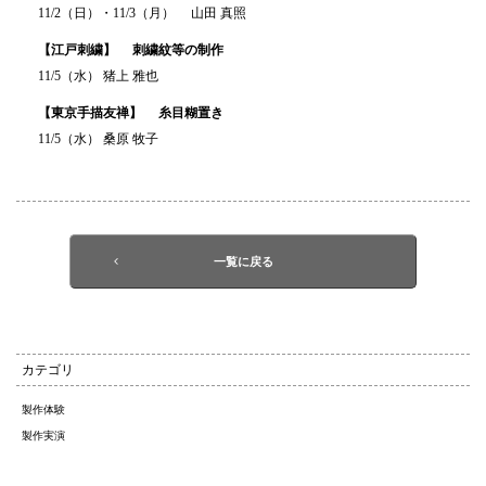
11/2（日）・11/3（月） 山田 真照
【江戸刺繍】 刺繍紋等の制作
11/5（水） 猪上 雅也
【東京手描友禅】 糸目糊置き
11/5（水） 桑原 牧子
一覧に戻る
カテゴリ
製作体験
製作実演