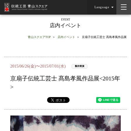
Language
EVENT
店内イベント
青山スクエアTOP
店内イベント
京扇子伝統工芸士 髙島孝風作品展
2015/06/26(金)〜2015/07/01(水)
製作実演
京扇子伝統工芸士 髙島孝風作品展<2015年
>