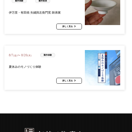
製作体験
製作実演
伊万里・有田焼 矢鋪與左衛門窯 師弟展
詳しく見る
8
/
7
8
/
20
〜
製作体験
(金)
(木)
夏休みのモノづくり体験
詳しく見る