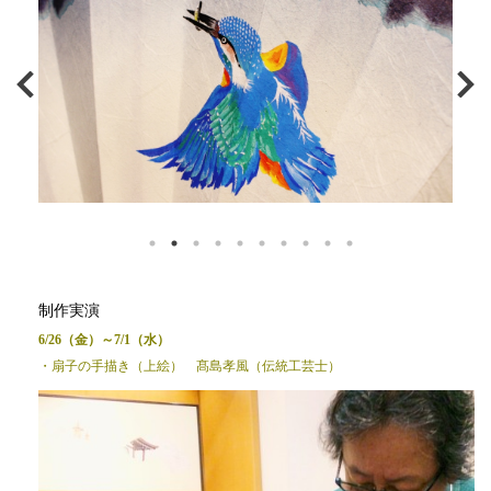
制作実演
6/26（金）～7/1（水）
・扇子の手描き（上絵） 髙島孝風（伝統工芸士）