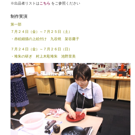
※出品者リストは
こちら
をご参照ください
制作実演
第一部
７月２４日（金）～７月２５日（土）
・赤絵細描の上絵付け 九谷焼 架谷庸子
７月２４日（金）～７月２６日（日）
・堆朱の研ぎ 村上木彫堆朱 池野里美