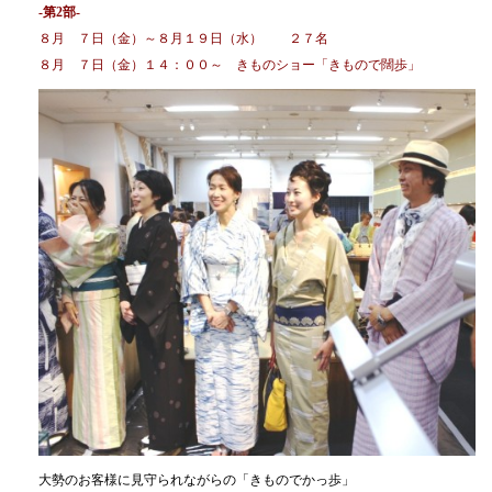
-第2部-
８月 ７日（金）～８月１９日（水） ２７名
８月 ７日（金）１４：００～ きものショー「きもので闊歩」
大勢のお客様に見守られながらの「きものでかっ歩」