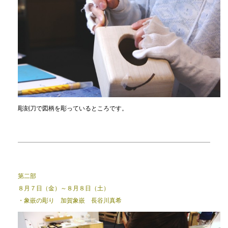
彫刻刀で図柄を彫っているところです。
第二部
８月７日（金）～８月８日（土）
・象嵌の彫り 加賀象嵌 長谷川真希