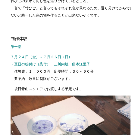
竹ひごの束から同じ色を選り分けているところ。
一言で「竹ひご」と言ってもそれぞれ色が異なるため、選り分けてからでは
ないと統一した色の物を作ることが出来ないそうです。
制作体験
第一部
７月２４日（金）～７月２６日（日）
・豆皿の絵付け（染付） 三川内焼 藤本江里子
体験費：１，０００円 所要時間：３０～６０分
要予約 数量に制限がございます。
後日青山スクエアでお渡しする予定です。