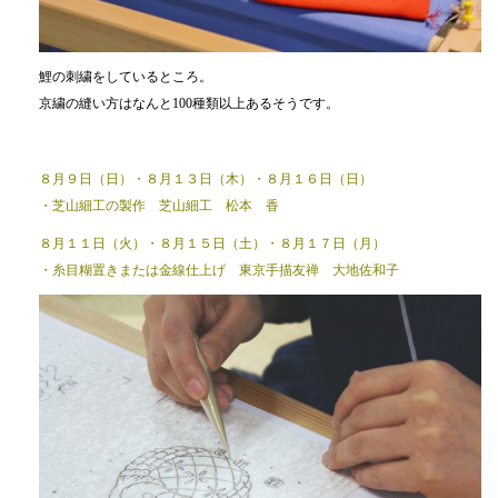
鯉の刺繍をしているところ。
京繍の縫い方はなんと100種類以上あるそうです。
８月９日（日）・８月１３日（木）・８月１６日（日）
・芝山細工の製作 芝山細工 松本 香
８月１１日（火）・８月１５日（土）・８月１７日（月）
・糸目糊置きまたは金線仕上げ 東京手描友禅 大地佐和子