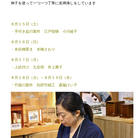
伸子を使って一つ一つ丁寧に友禅挿しをしています
８月１５日（土）
・手付き盆の製作 江戸指物 小川綾子
８月１６日（日）
・糸目糊置き 水橋さおり
８月１７日（月）
・上絵付け 九谷焼 井上雅子
８月１８日（火）～８月１９日（水）
・竹籠の製作 別府竹細工 森脇けい子