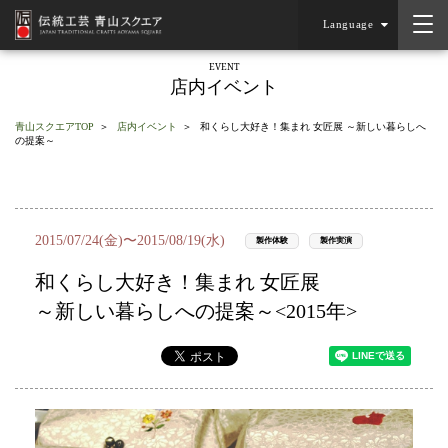
Language
EVENT
店内イベント
青山スクエアTOP
店内イベント
和くらし大好き！集まれ 女匠展 ～新しい暮らしへ
の提案～
2015/07/24(金)〜2015/08/19(水)
製作体験
製作実演
和くらし大好き！集まれ 女匠展
～新しい暮らしへの提案～<2015年>