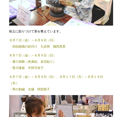
粘土に貼りつけて形を整えています。
８月７日（金）～８月９日（日）
・赤絵細描の絵付け 九谷焼 織田恵美
８月７日（金）～８月９日（日）
・箸の加飾（色漆絵、金箔貼り）
・香川漆器 中田可奈子
８月７日（金）～８月９日（日）、８月１７日（月）～８月１９日
（水）
・帯の刺繍 京繍 阿部敦子