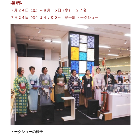
-第1部-
７月２４日（金）～８月 ５日（水） ２７名
７月２４日（金）１４：００～ 第一部 トークショー
トークショーの様子