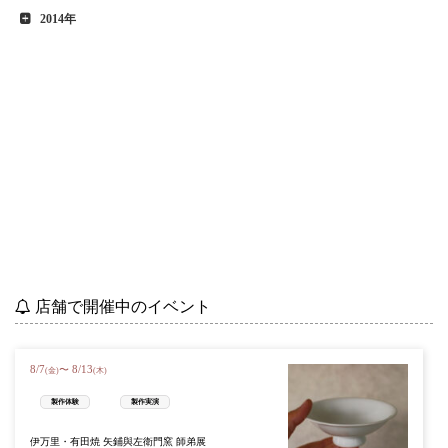
2014年
店舗で開催中のイベント
8
/
7
8
/
13
〜
(金)
(木)
製作体験
製作実演
伊万里・有田焼 矢鋪與左衛門窯 師弟展