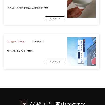
伊万里・有田焼 矢鋪與左衛門窯 師弟展
詳しく見る
8
/
7
8
/
20
〜
製作体験
(金)
(木)
夏休みのモノづくり体験
詳しく見る