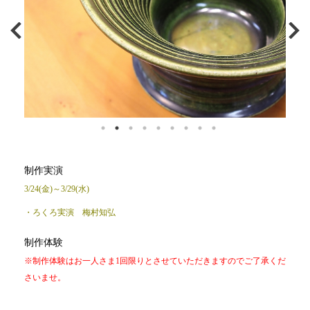
制作実演
3/24(金)～3/29(水)
・ろくろ実演 梅村知弘
制作体験
※制作体験はお一人さま1回限りとさせていただきますのでご了承くだ
さいませ。