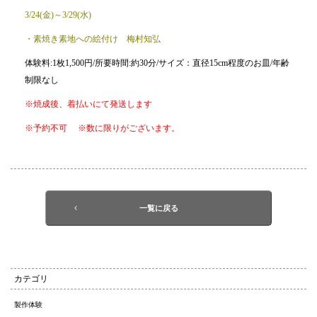
3/24(金)～3/29(水)
・素焼き素地への絵付け 梅村知弘
体験料:1枚1,500円/所要時間:約30分/サイズ：直径15cm程度のお皿/年齢
制限なし
※焼成後、着払いにて発送します
※予約不可 ※数に限りがございます。
一覧に戻る
カテゴリ
製作体験