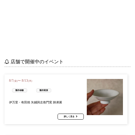
店舗で開催中のイベント
8
/
7
8
/
13
〜
(金)
(木)
製作体験
製作実演
伊万里・有田焼 矢鋪與左衛門窯 師弟展
詳しく見る