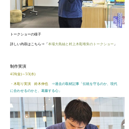
トークショーの様子
詳しい内容はこちら⇒「
本場大島紬と村上木彫堆朱のトークショー
」
制作実演
4/28(金)～5/3(水)
・木彫り実演 鈴木伸也
⇒過去の取材記事「
伝統を守るのか、現代
に合わせるのかと、葛藤する心
」