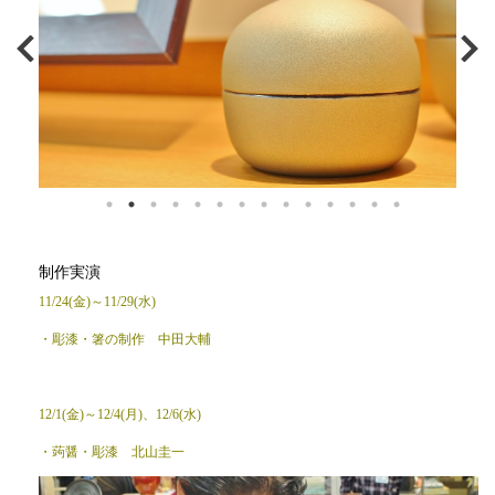
制作実演
11/24(金)～11/29(水)
・彫漆・箸の制作 中田大輔
12/1(金)～12/4(月)、12/6(水)
・蒟醤・彫漆 北山圭一