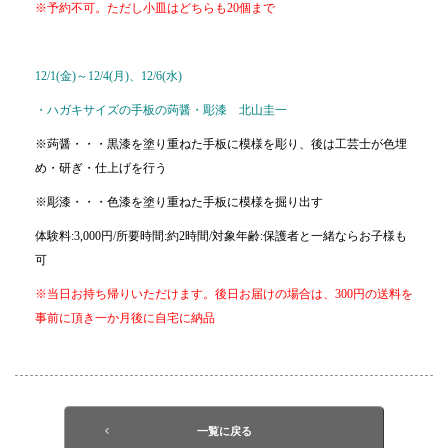
※予約不可。ただし小皿はどちらも20個まで
12/1(金)～12/4(月)、12/6(水)
・ハガキサイズの手板の蒟醤・彫漆 北山圭一
※蒟醤・・・黒漆を塗り重ねた手板に模様を彫り、後は工芸士が色埋
め・研ぎ・仕上げを行う
※彫漆・・・色漆を塗り重ねた手板に模様を掘り出す
体験料:3,000円/所要時間:約2時間/対象年齢:保護者と一緒ならお子様も
可
※当日お持ち帰りいただけます。後日お届けの場合は、300円の送料を
事前に頂き一か月後に自宅に納品
一覧に戻る