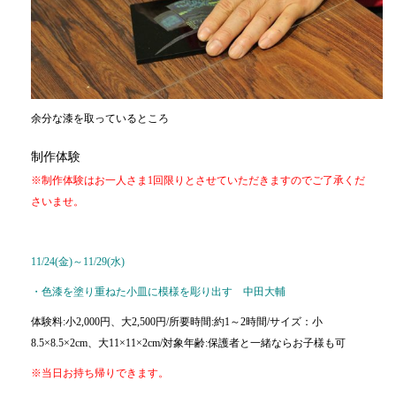
余分な漆を取っているところ
制作体験
※制作体験はお一人さま1回限りとさせていただきますのでご了承くだ
さいませ。
11/24(金)～11/29(水)
・色漆を塗り重ねた小皿に模様を彫り出す 中田大輔
体験料:小2,000円、大2,500円/所要時間:約1～2時間/サイズ：小
8.5×8.5×2cm、大11×11×2cm/対象年齢:保護者と一緒ならお子様も可
※当日お持ち帰りできます。