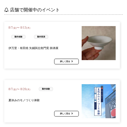
店舗で開催中のイベント
8
/
7
8
/
13
〜
(金)
(木)
製作体験
製作実演
伊万里・有田焼 矢鋪與左衛門窯 師弟展
詳しく見る
8
/
7
8
/
20
〜
製作体験
(金)
(木)
夏休みのモノづくり体験
詳しく見る