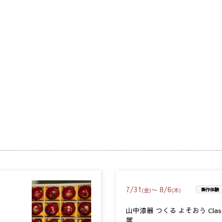
7
/
31
8
/
6
〜
(金)
(木)
製作体験
山中漆器 つくる よそおう Clas
展