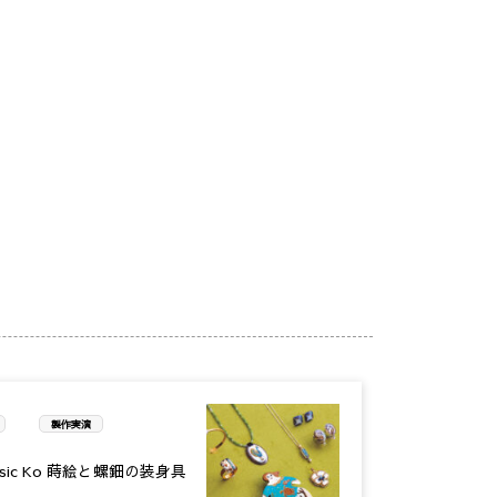
製作実演
sic Ko 蒔絵と螺鈿の装身具