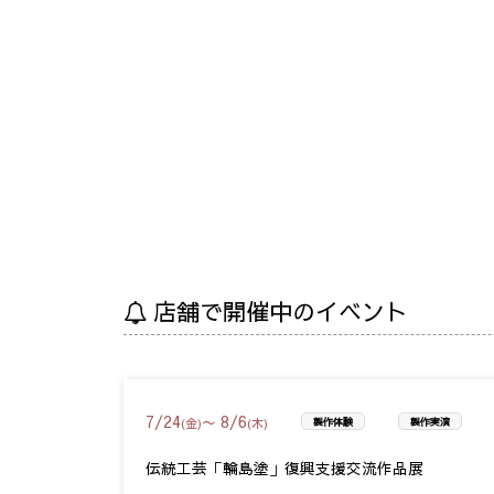
店舗で開催中のイベント
7
/
24
8
/
6
〜
(金)
(木)
製作体験
製作実演
伝統工芸「輪島塗」復興支援交流作品展