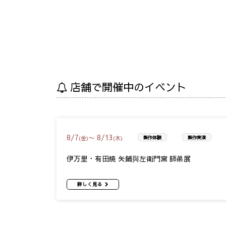
店舗で開催中のイベント
8
/
7
8
/
13
〜
(金)
(木)
製作体験
製作実演
伊万里・有田焼 矢鋪與左衛門窯 師弟展
詳しく見る