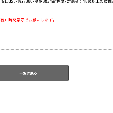
：間口320×奥行380×高さ303mm程度/対象者：18歳以上の女
憩有）時間厳守でお願いします。
一覧に戻る