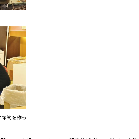
ニ箪笥を作っ