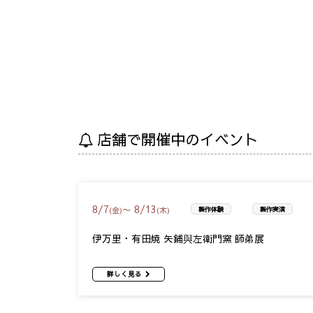
店舗で開催中のイベント
8
/
7
8
/
13
〜
(金)
(木)
製作体験
製作実演
伊万里・有田焼 矢鋪與左衛門窯 師弟展
詳しく見る