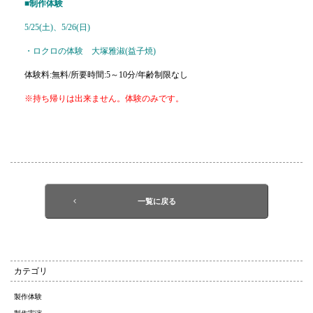
■制作体験
5/25(土)、5/26(日)
・ロクロの体験 大塚雅淑(益子焼)
体験料:無料/所要時間:5～10分/年齢制限なし
※持ち帰りは出来ません。体験のみです。
一覧に戻る
カテゴリ
製作体験