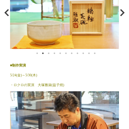
■制作実演
5/24(金)～5/30(木)
・ロクロの実演 大塚雅淑(益子焼)