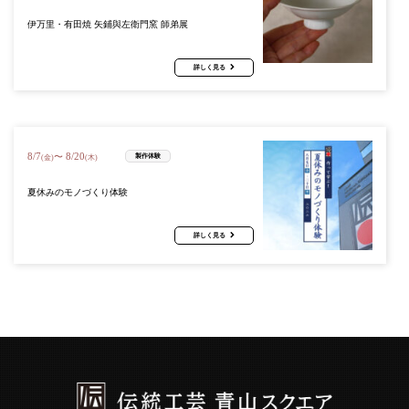
伊万里・有田焼 矢鋪與左衛門窯 師弟展
詳しく見る
8
/
7
8
/
20
〜
製作体験
(金)
(木)
夏休みのモノづくり体験
詳しく見る