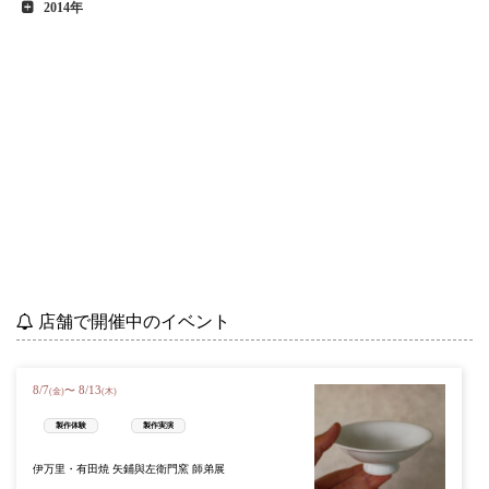
2014年
店舗で開催中のイベント
8
/
7
8
/
13
〜
(金)
(木)
製作体験
製作実演
伊万里・有田焼 矢鋪與左衛門窯 師弟展