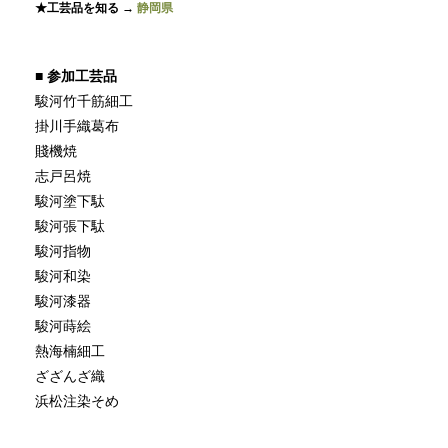
★工芸品を知る →
静岡県
■
参加工芸品
駿河竹千筋細工
掛川手織葛布
賤機焼
志戸呂焼
駿河塗下駄
駿河張下駄
駿河指物
駿河和染
駿河漆器
駿河蒔絵
熱海楠細工
ざざんざ織
浜松注染そめ