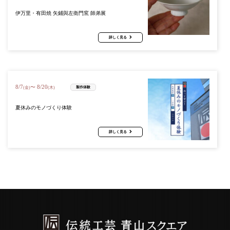
伊万里・有田焼 矢鋪與左衛門窯 師弟展
詳しく見る
8
/
7
8
/
20
〜
製作体験
(金)
(木)
夏休みのモノづくり体験
詳しく見る