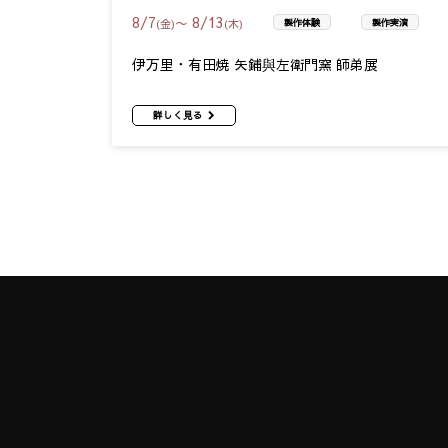
8
/
7
8
/
13
〜
(金)
(木)
製作体験
製作実演
伊万里・有田焼 矢鋪與左衛門窯 師弟展
詳しく見る