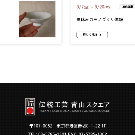
8
/
7
8
/
20
〜
(金)
(木)
製作体験
夏休みのモノづくり体験
詳しく見る
〒107-0052 東京都港区赤坂8-1-22 1F
TEL:
03-5785-1301
FAX: 03-5785-1302