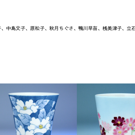
子、中島文子、原松子、秋月ちぐさ、鴨川早苗、桟美津子、立