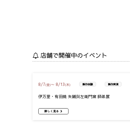
店舗で開催中のイベント
8
/
7
8
/
13
〜
(金)
(木)
製作体験
製作実演
伊万里・有田焼 矢鋪與左衛門窯 師弟展
詳しく見る