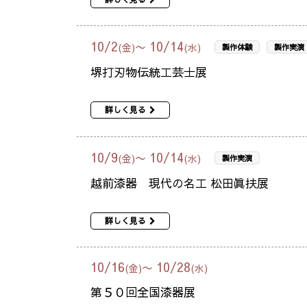
10
/
2
10
/
14
〜
(金)
(水)
製作体験
製作実演
堺打刃物伝統工芸士展
詳しく見る
10
/
9
10
/
14
〜
(金)
(水)
製作実演
越前漆器 現代の名工 松田眞扶展
詳しく見る
10
/
16
10
/
28
〜
(金)
(水)
第５０回全国漆器展