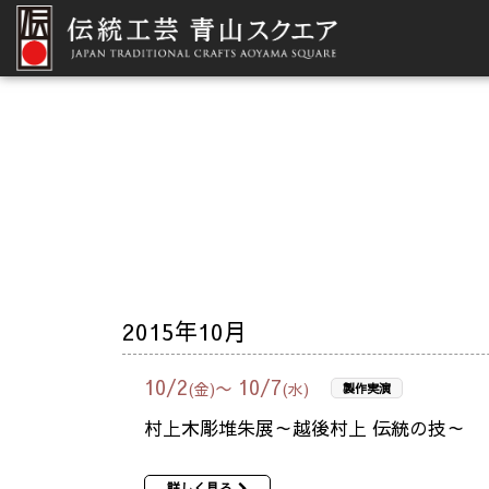
2015年10月
10
/
2
10
/
7
〜
(金)
(水)
製作実演
村上木彫堆朱展～越後村上 伝統の技～
詳しく見る