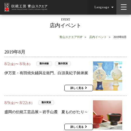
Language
EVENT
店内イベント
青山スクエアTOP
店内イベント
2019年8月
2019年8月
8
/
2
8
/
8
〜
製作体験
製作実演
(金)
(木)
伊万里・有田焼矢鋪與左衛門、白須美紀子師弟展
詳しく見る
8
/
9
8
/
22
〜
製作実演
(金)
(木)
盛岡の伝統工芸品展～岩手山麓 夏ものがたり～
詳しく見る