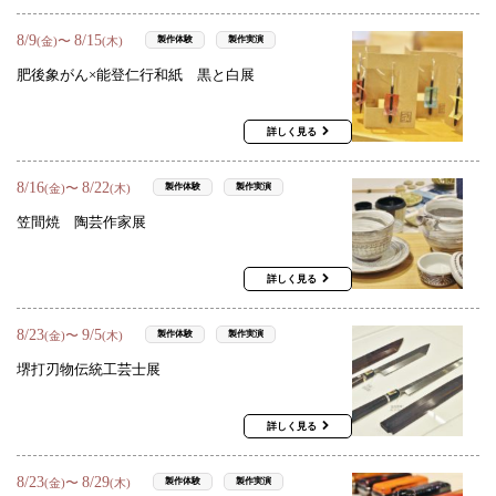
8
/
9
8
/
15
〜
製作体験
製作実演
(金)
(木)
肥後象がん×能登仁行和紙 黒と白展
詳しく見る
8
/
16
8
/
22
〜
製作体験
製作実演
(金)
(木)
笠間焼 陶芸作家展
詳しく見る
8
/
23
9
/
5
〜
製作体験
製作実演
(金)
(木)
堺打刃物伝統工芸士展
詳しく見る
8
/
23
8
/
29
〜
製作体験
製作実演
(金)
(木)