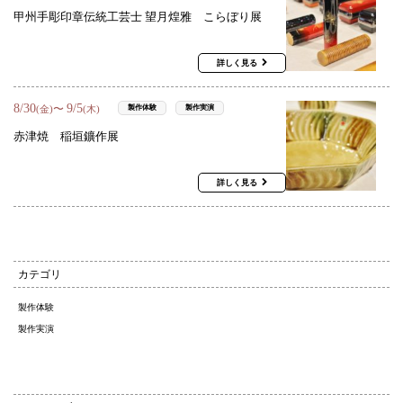
甲州手彫印章伝統工芸士 望月煌雅 こらぼり展
詳しく見る
8
/
30
9
/
5
〜
製作体験
製作実演
(金)
(木)
赤津焼 稲垣鑛作展
詳しく見る
カテゴリ
製作体験
製作実演