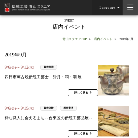
Language
EVENT
店内イベント
青山スクエアTOP
店内イベント
2019年9月
2019年9月
9
/
6
9
/
12
〜
製作実演
(金)
(木)
四日市萬古焼伝統工芸士 酔月・潤・潮 展
詳しく見る
9
/
6
9
/
19
〜
製作体験
製作実演
(金)
(木)
粋な職人に会えるまち～台東区の伝統工芸品展～
詳しく見る