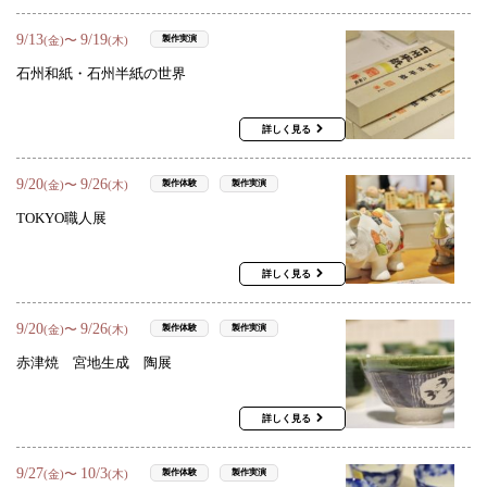
9
/
13
9
/
19
〜
製作実演
(金)
(木)
石州和紙・石州半紙の世界
詳しく見る
9
/
20
9
/
26
〜
製作体験
製作実演
(金)
(木)
TOKYO職人展
詳しく見る
9
/
20
9
/
26
〜
製作体験
製作実演
(金)
(木)
赤津焼 宮地生成 陶展
詳しく見る
9
/
27
10
/
3
〜
製作体験
製作実演
(金)
(木)