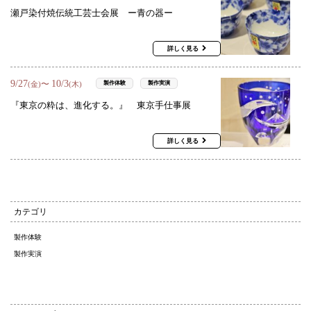
瀬戸染付焼伝統工芸士会展 ー青の器ー
詳しく見る
9
/
27
10
/
3
〜
製作体験
製作実演
(金)
(木)
『東京の粋は、進化する。』 東京手仕事展
詳しく見る
カテゴリ
製作体験
製作実演