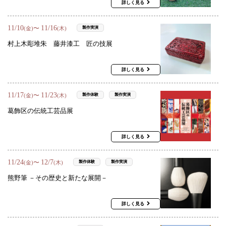
詳しく見る
11
/
10
11
/
16
〜
製作実演
(金)
(木)
村上木彫堆朱 藤井漆工 匠の技展
詳しく見る
11
/
17
11
/
23
〜
製作体験
製作実演
(金)
(木)
葛飾区の伝統工芸品展
詳しく見る
11
/
24
12
/
7
〜
製作体験
製作実演
(金)
(木)
熊野筆 －その歴史と新たな展開－
詳しく見る