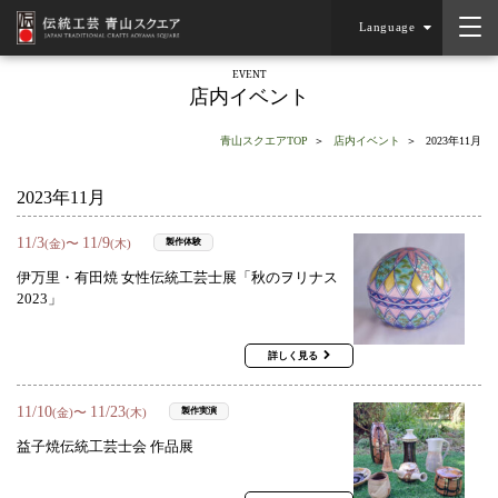
Language
EVENT
店内イベント
青山スクエアTOP
店内イベント
2023年11月
2023年11月
11
/
3
11
/
9
〜
製作体験
(金)
(木)
伊万里・有田焼 女性伝統工芸士展「秋のヲリナス
2023」
詳しく見る
11
/
10
11
/
23
〜
製作実演
(金)
(木)
益子焼伝統工芸士会 作品展