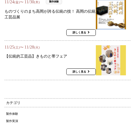
11
/
24
11
/
30
〜
製作体験
(金)
(木)
ものづくりのまち高岡が誇る伝統の技！ 高岡の伝統
工芸品展
詳しく見る
11
/
25
11
/
28
〜
(土)
(火)
【伝統的工芸品】きものと帯フェア
詳しく見る
カテゴリ
製作体験
製作実演