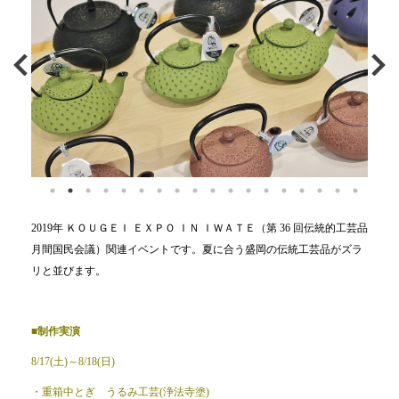
2019年 ＫＯＵＧＥＩ ＥＸＰＯ ＩＮ ＩＷＡＴＥ（第 36 回伝統的工芸品
月間国民会議）関連イベントです。夏に合う盛岡の伝統工芸品がズラ
リと並びます。
■制作実演
8/17(土)～8/18(日)
・重箱中とぎ うるみ工芸(浄法寺塗)