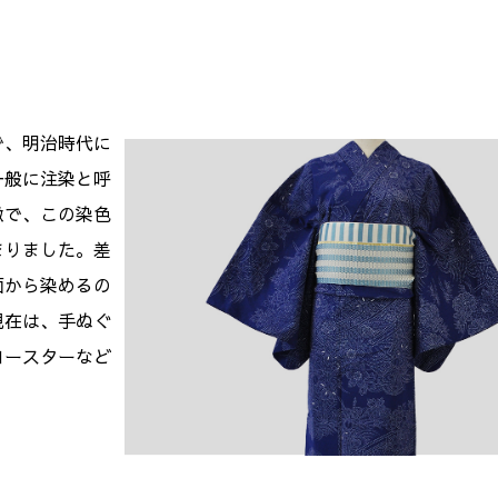
で、明治時代に
一般に注染と呼
徴で、この染色
まりました。差
面から染めるの
現在は、手ぬぐ
コースターなど