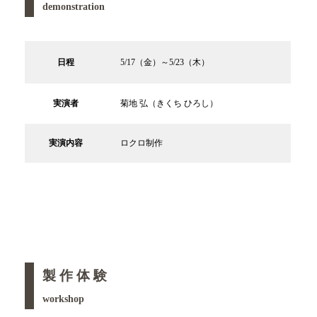
demonstration
日程
5/17（金）～5/23（木）
実演者
菊地 弘（きくち ひろし）
実演内容
ロクロ制作
製 作 体 験
workshop