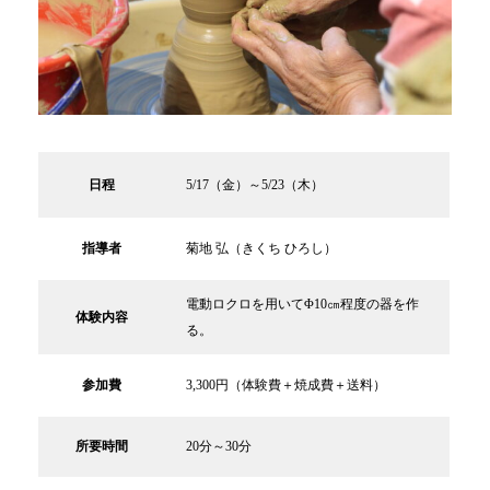
日程
5/17（金）～5/23（木）
指導者
菊地 弘（きくち ひろし）
電動ロクロを用いてΦ10㎝程度の器を作
体験内容
る。
参加費
3,300円（体験費＋焼成費＋送料）
所要時間
20分～30分