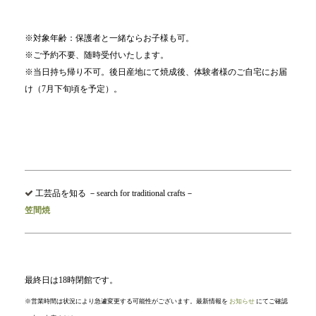
※対象年齢：保護者と一緒ならお子様も可。
※ご予約不要、随時受付いたします。
※当日持ち帰り不可。後日産地にて焼成後、体験者様のご自宅にお届
け（7月下旬頃を予定）。
工芸品を知る －search for traditional crafts－
笠間焼
最終日は18時閉館です。
※営業時間は状況により急遽変更する可能性がございます。最新情報を
お知らせ
にてご確認