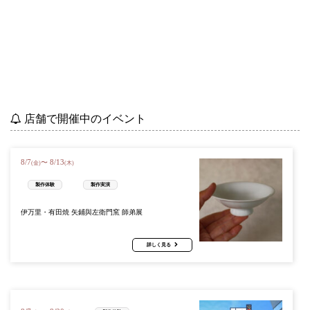
店舗で開催中のイベント
8
/
7
8
/
13
〜
(金)
(木)
製作体験
製作実演
伊万里・有田焼 矢鋪與左衛門窯 師弟展
詳しく見る