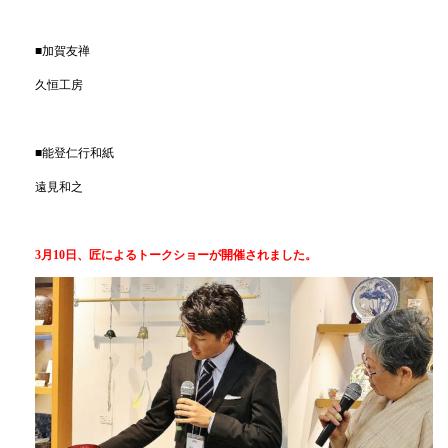
■加賀友禅
久恒工房
■能登仁行和紙
遠見和之
3月10日、
匠によるトークショーが開催されました。