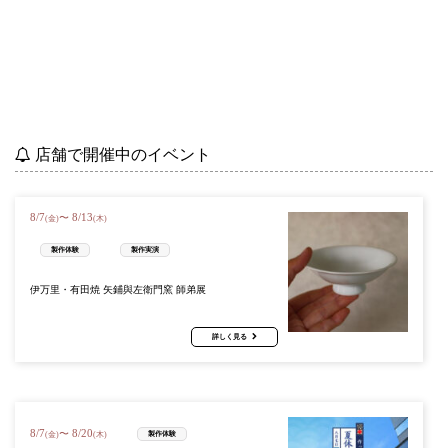
店舗で開催中のイベント
8
/
7
8
/
13
〜
(金)
(木)
製作体験
製作実演
伊万里・有田焼 矢鋪與左衛門窯 師弟展
詳しく見る
8
/
7
8
/
20
〜
製作体験
(金)
(木)