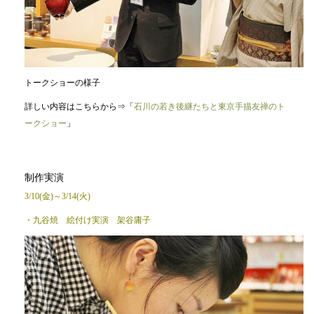
トークショーの様子
詳しい内容はこちらから⇒「
石川の若き後継たちと東京手描友禅のト
ークショー
」
制作実演
3/10(金)～3/14(火)
・九谷焼 絵付け実演 架谷庸子