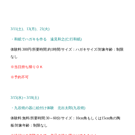
3/11(土)、13(月)、21(火)
・和紙でハガキを作る 遠見和之(仁行和紙)
体験料:300円/所要時間:約1時間/サイズ：ハガキサイズ/対象年齢：制限
なし
※当日持ち帰りＯＫ
※予約不可
3/15(水)～3/18(土)
・九谷焼の器に絵付け体験 北出太郎(九谷焼)
体験料:無料/所要時間:30～60分/サイズ：10cm角もしくは15cm角の陶
板/対象年齢：制限なし