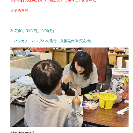
※絵付けの体験のみで、作品の持ち帰りはできません
※予約不可
3/17(金)、3/19(日)、3/20(月)
・ハンカチ、バッグへの染付 久恒晃代(加賀友禅)