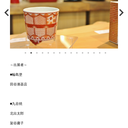
～出展者～
■輪島塗
田谷漆器店
■九谷焼
北出太郎
架谷庸子