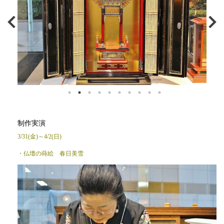
制作実演
3/31(金)～4/2(日)
・仏壇の蒔絵 春日美雪