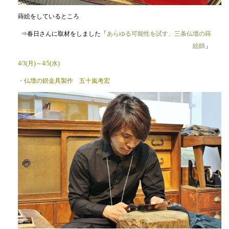
蒔絵をしているところ
⇒春日さんに取材をしました「
あらゆる可能性を試す、三条仏壇の蒔
絵師
」
4/3(月)～4/5(水)
・仏壇の錺金具製作 五十嵐考宏