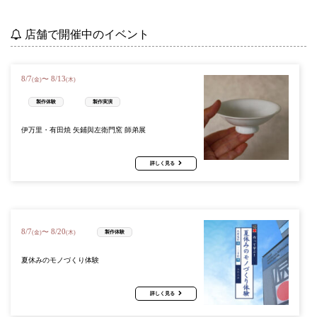
店舗で開催中のイベント
8
/
7
8
/
13
〜
(金)
(木)
製作体験
製作実演
伊万里・有田焼 矢鋪與左衛門窯 師弟展
詳しく見る
8
/
7
8
/
20
〜
製作体験
(金)
(木)
夏休みのモノづくり体験
詳しく見る