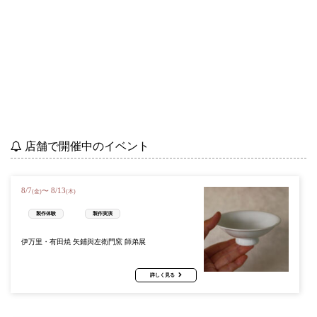
店舗で開催中のイベント
8
/
7
8
/
13
〜
(金)
(木)
製作体験
製作実演
伊万里・有田焼 矢鋪與左衛門窯 師弟展
詳しく見る