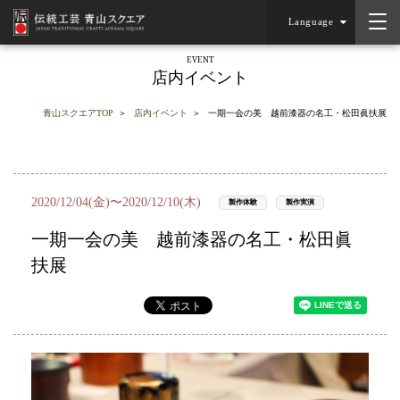
Language
EVENT
店内イベント
青山スクエアTOP
店内イベント
一期一会の美 越前漆器の名工・松田眞扶展
2020/12/04(金)〜2020/12/10(木)
製作体験
製作実演
一期一会の美 越前漆器の名工・松田眞
扶展