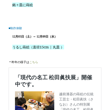
銘々皿に蒔絵
■制作体験
12月05日（土）～ 12月09日（水）
うるし蒔絵（直径15cm | 丸皿 ）
＊昨年の様子は
こちら