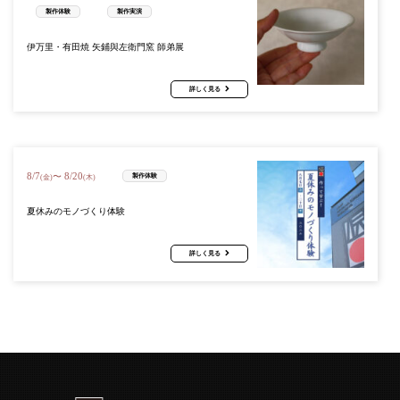
製作体験
製作実演
伊万里・有田焼 矢鋪與左衛門窯 師弟展
詳しく見る
8
/
7
8
/
20
〜
製作体験
(金)
(木)
夏休みのモノづくり体験
詳しく見る