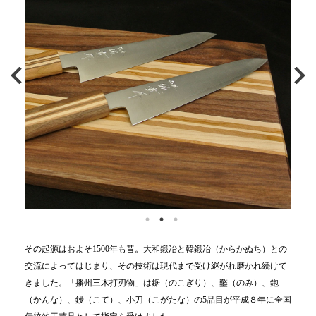
その起源はおよそ1500年も昔。大和鍛冶と韓鍛冶（からかぬち）との
交流によってはじまり、その技術は現代まで受け継がれ磨かれ続けて
きました。「播州三木打刃物」は鋸（のこぎり）、鑿（のみ）、鉋
（かんな）、鏝（こて）、小刀（こがたな）の5品目が平成８年に全国