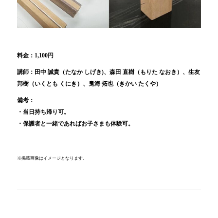
料金：1,100円
講師：田中 誠貴（たなか しげき)
、森田 直樹（もりた なおき）、生友
邦樹（いくとも くにき）、鬼海 拓也（きかい たくや）
備考：
・
当日持ち帰り可。
・保護者と一緒であればお子さまも体験可。
※掲載画像はイメージとなります。